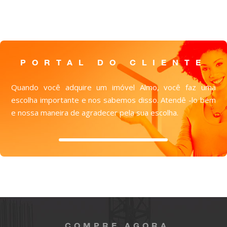
PORTAL DO CLIENTE
Quando você adquire um imóvel Almo, você faz uma
escolha importante e nos sabemos disso. Atendê -lo bem
e nossa maneira de agradecer pela sua escolha.
COMPRE AGORA